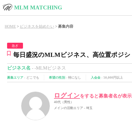
MLM MATCHING
HOME
>
ビジネスを始めたい
>
募集内容
急ぎ
毎日盛況のMLMビジネス、高位置ポジシ
ビジネス名
- -MLMビジネス
募集エリア
-
どこでも
希望の性別
-
特になし
入会金
-
50,000円以上
ログイン
をすると募集者名が表示
40代（男性）
メインの活動エリア - 埼玉