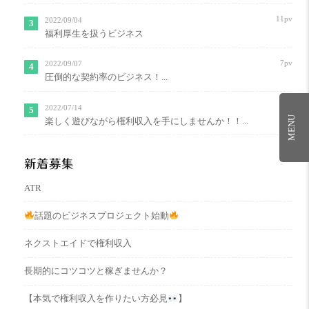
11pv
2022/09/04
福利厚生を扱うビジネス
7pv
2022/09/07
圧倒的な契約率のビジネス！...
7pv
2022/07/14
MENU
楽しく遊びながら権利収入を手にしませんか！！...
新着募集
ATR
話題のビジネスプロジェクト始動
ネクストエイドで権利収入
長期的にコツコツと稼ぎませんか？
【本気で権利収入を作りたい方必見
】