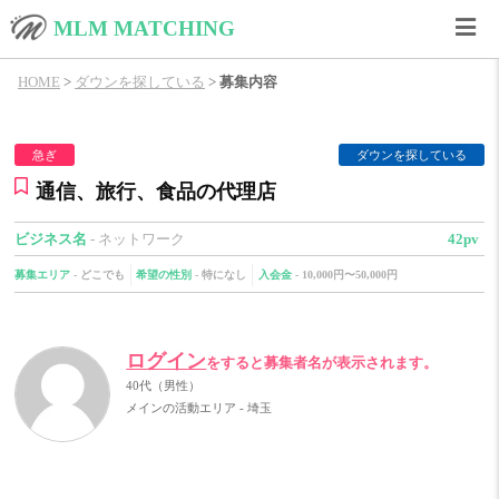
MLM MATCHING
HOME
>
ダウンを探している
>
募集内容
急ぎ
ダウンを探している
通信、旅行、食品の代理店
ビジネス名
- ネットワーク
42pv
募集エリア
-
どこでも
希望の性別
-
特になし
入会金
-
10,000円〜50,000円
ログイン
をすると募集者名が表示されます。
40代（男性）
メインの活動エリア - 埼玉