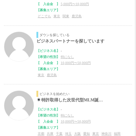
【 入会金 】
5,000円〜10,000円
【募集エリア】
どこでも
|
東京
|
関東
|
鹿児島
|
ダウンを探している
ビジネスパートナーを探しています
【ビジネス名】
-
【希望の性別】
特になし
【 入会金 】
10,000円〜50,000円
【募集エリア】
東京
|
鹿児島
|
ビジネスを始めたい
特許取得した次世代型MLM誕…
【ビジネス名】
-
【希望の性別】
特になし
【 入会金 】
10,000円〜50,000円
【募集エリア】
京都
|
兵庫
|
千葉
|
埼玉
|
大阪
|
愛知
|
東京
|
神奈川
|
福岡
|