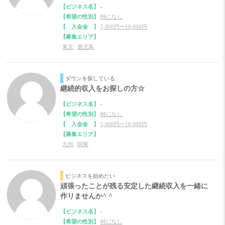
【ビジネス名】
-
【希望の性別】
特になし
【 入会金 】
5,000円〜10,000円
【募集エリア】
東京
|
鹿児島
|
ダウンを探している
継続的収入をお探しの方☆
【ビジネス名】
-
【希望の性別】
特になし
【 入会金 】
5,000円〜10,000円
【募集エリア】
九州
|
関東
|
ビジネスを始めたい
頑張ったことが残る安定した継続収入を一緒に
作りませんか^ ^
【ビジネス名】
-
【希望の性別】
特になし