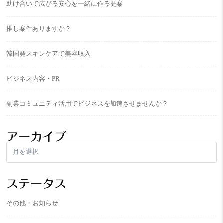
助け合いで広がる安心を一緒に作る提案
推し案件ありますか？
韓国発スキンケアで美容収入
ビジネス内容・PR
副業コミュニティ活用でビジネスを加速させませんか？
アーカイブ
ア
ー
カ
イ
ステータス
ブ
その他・お知らせ