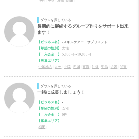
沖縄
|
甲信
|
近畿
|
関東
|
ダウンを探している
長期的に継続するグループ作りをサポート出来
ます！
【ビジネス名】
-スキンケアー サプリメント
【希望の性別】
女性
【 入会金 】
5,000円〜10,000円
【募集エリア】
中国地方
|
九州
|
北陸
|
四国
|
東海
|
沖縄
|
甲信
|
近畿
|
関東
|
ダウンを探している
一緒に成長しましょう！
【ビジネス名】
-
【希望の性別】
女性
【 入会金 】
0円
【募集エリア】
福岡
|