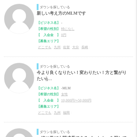
ダウンを探している
新しい考え方のMLMです
【ビジネス名】
-
【希望の性別】
特になし
【 入会金 】
0円
【募集エリア】
どこでも
|
九州
|
佐賀
|
大分
|
長崎
|
ダウンを探している
今より良くなりたい！変わりたい！方と繋がり
たいᾒ…
【ビジネス名】
-MLM
【希望の性別】
女性
【 入会金 】
10,000円〜50,000円
【募集エリア】
どこでも
|
九州
|
福岡
|
ダウンを探している