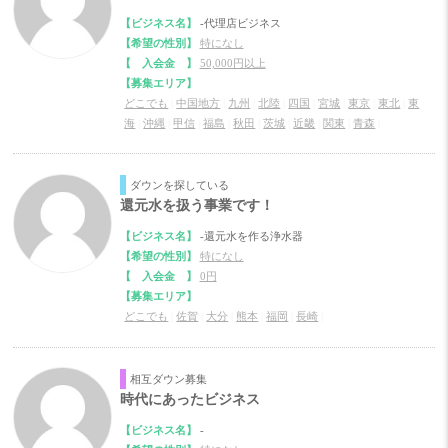
【ビジネス名】
-代理店ビジネス
【希望の性別】
特になし
【 入会金 】
50,000円以上
【募集エリア】
どこでも
|
中国地方
|
九州
|
北陸
|
四国
|
宮城
|
東京
|
東北
|
東
海
|
沖縄
|
甲信
|
福島
|
秋田
|
茨城
|
近畿
|
関東
|
青森
|
ダウンを探している
還元水を扱う事業です！
【ビジネス名】
-還元水を作る浄水器
【希望の性別】
特になし
【 入会金 】
0円
【募集エリア】
どこでも
|
佐賀
|
大分
|
熊本
|
福岡
|
長崎
|
相互ダウン募集
時代にあったビジネス
【ビジネス名】
-