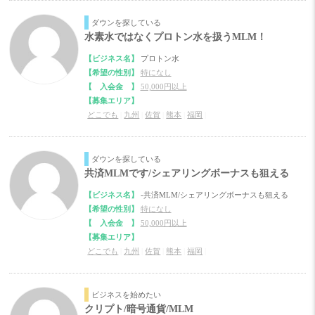
ダウンを探している
水素水ではなくプロトン水を扱うMLM！
【ビジネス名】
プロトン水
【希望の性別】
特になし
【 入会金 】
50,000円以上
【募集エリア】
どこでも
|
九州
|
佐賀
|
熊本
|
福岡
|
ダウンを探している
共済MLMです/シェアリングボーナスも狙える
【ビジネス名】
-共済MLM/シェアリングボーナスも狙える
【希望の性別】
特になし
【 入会金 】
50,000円以上
【募集エリア】
どこでも
|
九州
|
佐賀
|
熊本
|
福岡
|
ビジネスを始めたい
クリプト/暗号通貨/MLM