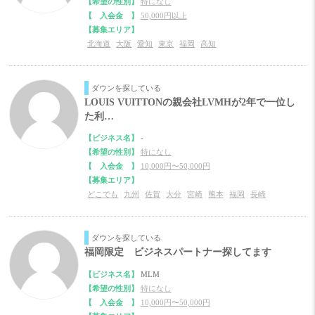
【希望の性別】
特になし
【 入会金 】
50,000円以上
【募集エリア】
北海道
|
大阪
|
愛知
|
東京
|
福岡
|
高知
|
ダウンを探している
LOUIS VUITTONの親会社LVMHが2年で一位し
た利…
【ビジネス名】
-
【希望の性別】
特になし
【 入会金 】
10,000円〜50,000円
【募集エリア】
どこでも
|
九州
|
佐賀
|
大分
|
宮崎
|
熊本
|
福岡
|
長崎
|
ダウンを探している
福岡限定 ビジネスパートナー探してます
【ビジネス名】
MLM
【希望の性別】
特になし
【 入会金 】
10,000円〜50,000円