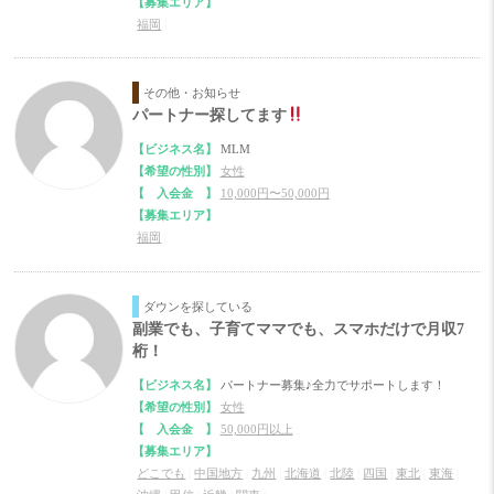
【募集エリア】
福岡
|
その他・お知らせ
パートナー探してます
【ビジネス名】
MLM
【希望の性別】
女性
【 入会金 】
10,000円〜50,000円
【募集エリア】
福岡
|
ダウンを探している
副業でも、子育てママでも、スマホだけで月収7
桁！
【ビジネス名】
パートナー募集♪全力でサポートします！
【希望の性別】
女性
【 入会金 】
50,000円以上
【募集エリア】
どこでも
|
中国地方
|
九州
|
北海道
|
北陸
|
四国
|
東北
|
東海
|