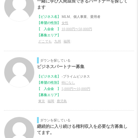
一緒に学び人間成長できるパートナーを探して
ます
【ビジネス名】
MLM、個人事業、愛用者
【希望の性別】
女性
【 入会金 】
10,000円〜50,000円
【募集エリア】
どこでも
|
九州
|
福岡
|
ダウンを探している
ビジネスパートナー募集
【ビジネス名】
-プライムビジネス
【希望の性別】
特になし
【 入会金 】
5,000円〜10,000円
【募集エリア】
東京
|
福岡
|
鹿児島
|
ダウンを探している
継続的に入り続ける権利収入を必要な方募集し
てます。