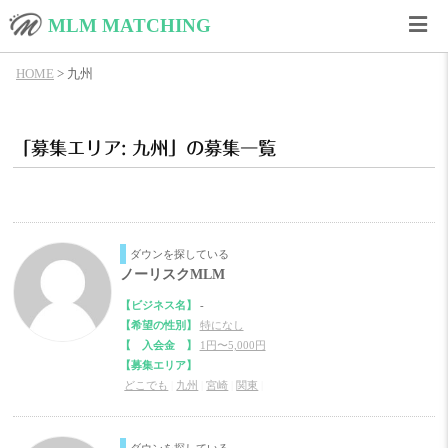
MLM MATCHING
HOME
>
九州
「募集エリア: 九州」の募集一覧
ダウンを探している
ノーリスクMLM
【ビジネス名】
-
【希望の性別】
特になし
【 入会金 】
1円〜5,000円
【募集エリア】
どこでも
|
九州
|
宮崎
|
関東
|
ダウンを探している