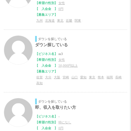
【希望の性別】
女性
【 入会金 】
0円
【募集エリア】
九州
|
北海道
|
東北
|
近畿
|
関東
|
ダウンを探している
ダウン探している
【ビジネス名】
m3
【希望の性別】
女性
【 入会金 】
50,000円以上
【募集エリア】
佐賀
|
大分
|
大阪
|
宮崎
|
山口
|
愛知
|
東京
|
熊本
|
福岡
|
長崎
|
高知
|
ダウンを探している
即、収入を取りたい方
【ビジネス名】
-
【希望の性別】
特になし
【 入会金 】
0円