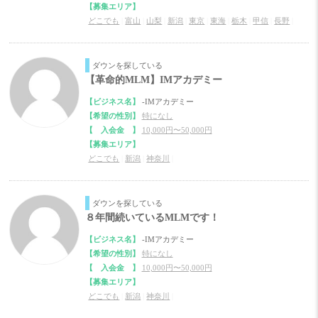
【募集エリア】
どこでも
|
富山
|
山梨
|
新潟
|
東京
|
東海
|
栃木
|
甲信
|
長野
|
ダウンを探している
【革命的MLM】IMアカデミー
【ビジネス名】
-IMアカデミー
【希望の性別】
特になし
【 入会金 】
10,000円〜50,000円
【募集エリア】
どこでも
|
新潟
|
神奈川
|
ダウンを探している
８年間続いているMLMです！
【ビジネス名】
-IMアカデミー
【希望の性別】
特になし
【 入会金 】
10,000円〜50,000円
【募集エリア】
どこでも
|
新潟
|
神奈川
|