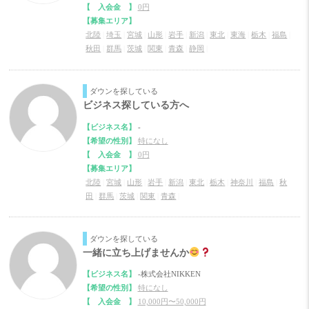
【 入会金 】
0円
【募集エリア】
北陸
|
埼玉
|
宮城
|
山形
|
岩手
|
新潟
|
東北
|
東海
|
栃木
|
福島
|
秋田
|
群馬
|
茨城
|
関東
|
青森
|
静岡
|
ダウンを探している
ビジネス探している方へ
【ビジネス名】
-
【希望の性別】
特になし
【 入会金 】
0円
【募集エリア】
北陸
|
宮城
|
山形
|
岩手
|
新潟
|
東北
|
栃木
|
神奈川
|
福島
|
秋
田
|
群馬
|
茨城
|
関東
|
青森
|
ダウンを探している
一緒に立ち上げませんか
【ビジネス名】
-株式会社NIKKEN
【希望の性別】
特になし
【 入会金 】
10,000円〜50,000円