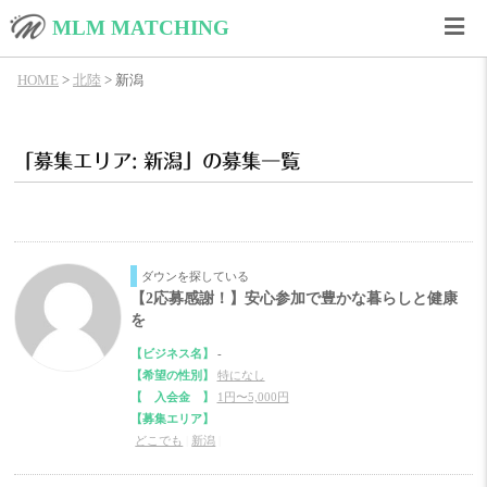
MLM MATCHING
HOME
>
北陸
>
新潟
「募集エリア: 新潟」の募集一覧
ダウンを探している
【2応募感謝！】安心参加で豊かな暮らしと健康
を
【ビジネス名】
-
【希望の性別】
特になし
【 入会金 】
1円〜5,000円
【募集エリア】
どこでも
|
新潟
|