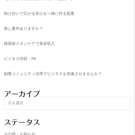
助け合いで広がる安心を一緒に作る提案
推し案件ありますか？
韓国発スキンケアで美容収入
ビジネス内容・PR
副業コミュニティ活用でビジネスを加速させませんか？
アーカイブ
ア
ー
カ
イ
ステータス
ブ
その他・お知らせ