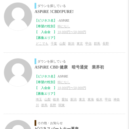
ダウンを探している
ASPiRE !CBD!PURE!
【ビジネス名】
-ASPiRE
【希望の性別】
特になし
【 入会金 】
10,000円〜50,000円
【募集エリア】
どこでも
|
千葉
|
山梨
|
新潟
|
東京
|
甲信
|
群馬
|
長野
|
ダウンを探している
ASPiRE CBD 健康 暗号通貨 業界初
【ビジネス名】
ASPiRE
【希望の性別】
特になし
【 入会金 】
10,000円〜50,000円
【募集エリア】
埼玉
|
山梨
|
岐阜
|
愛知
|
新潟
|
東京
|
東海
|
栃木
|
甲信
|
神奈
川
|
群馬
|
長野
|
関東
|
その他・お知らせ
ビジネスパートナー募集