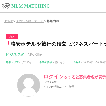
MLM MATCHING
HOME
>
ダウンを探している
>
募集内容
急ぎ
格安ホテルや旅行の積立 ビジネスパート
ビジネス名
- MWRlife
募集エリア
-
どこでも
希望の性別
-
特になし
入会金
-
10,000円〜50,000
ログイン
をすると募集者名が表示
40代（男性）
メインの活動エリア - 埼玉