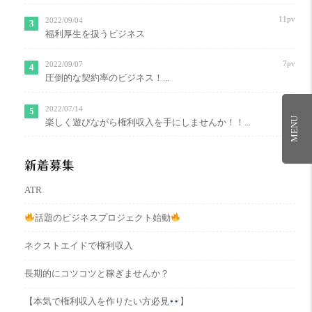
11pv
2022/09/04
福利厚生を扱うビジネス
7pv
2022/09/07
圧倒的な契約率のビジネス！...
7pv
2022/07/14
MENU
楽しく遊びながら権利収入を手にしませんか！！...
新着募集
ATR
話題のビジネスプロジェクト始動
ネクストエイドで権利収入
長期的にコツコツと稼ぎませんか？
【本気で権利収入を作りたい方必見
】