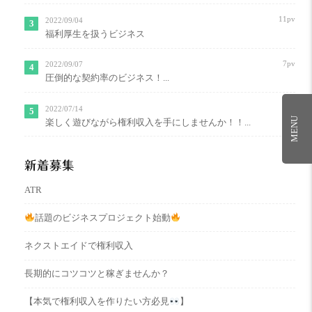
11pv
2022/09/04
福利厚生を扱うビジネス
7pv
2022/09/07
圧倒的な契約率のビジネス！...
7pv
2022/07/14
MENU
楽しく遊びながら権利収入を手にしませんか！！...
新着募集
ATR
話題のビジネスプロジェクト始動
ネクストエイドで権利収入
長期的にコツコツと稼ぎませんか？
【本気で権利収入を作りたい方必見
】