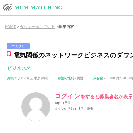
MLM MATCHING
HOME
>
ダウンを探している
>
募集内容
のんびり
電気関係のネットワークビジネスのダウ
ビジネス名
- -
募集エリア
-
埼玉
東京
関東
希望の性別
-
男性
入会金
-
10,000円〜50,00
ログイン
をすると募集者名が表示
40代（男性）
メインの活動エリア - 埼玉