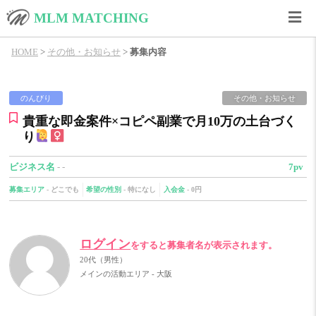
MLM MATCHING
HOME
>
その他・お知らせ
>
募集内容
のんびり
その他・お知らせ
貴重な即金案件×コピペ副業で月10万の土台づく
り
ビジネス名
- -
7pv
募集エリア
-
どこでも
希望の性別
-
特になし
入会金
-
0円
ログイン
をすると募集者名が表示されます。
20代（男性）
メインの活動エリア - 大阪