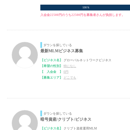
100％
入会金22500円のうち22500円を募集者さんが負担します。
ダウンを探している
最新MLMビジネス募集
【ビジネス名】
グローバルネットワークビジネス
【希望の性別】
特になし
【 入会金 】
0円
【募集エリア】
どこでも
|
ダウンを探している
暗号資産/クリプト/ビジネス
【ビジネス名】
クリプト資産運用MLM