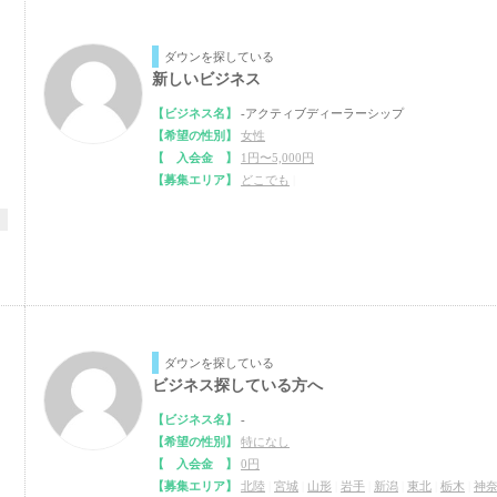
ダウンを探している
新しいビジネス
【ビジネス名】
-アクティブディーラーシップ
【希望の性別】
女性
【 入会金 】
1円〜5,000円
【募集エリア】
どこでも
|
ダウンを探している
ビジネス探している方へ
【ビジネス名】
-
【希望の性別】
特になし
【 入会金 】
0円
【募集エリア】
北陸
|
宮城
|
山形
|
岩手
|
新潟
|
東北
|
栃木
|
神