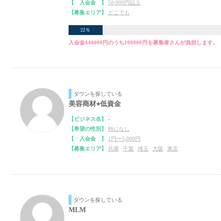
【 入会金 】
50,000円以上
【募集エリア】
どこでも
|
22％
入会金440000円のうち100000円を募集者さんが負担します。
ダウンを探している
美容商材⭐︎低資金
【ビジネス名】
-
【希望の性別】
特になし
【 入会金 】
1円〜5,000円
【募集エリア】
兵庫
|
千葉
|
埼玉
|
大阪
|
東京
|
ダウンを探している
MLM