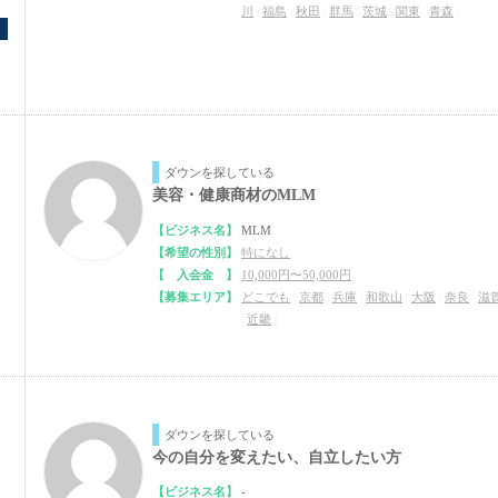
川
|
福島
|
秋田
|
群馬
|
茨城
|
関東
|
青森
|
ダウンを探している
美容・健康商材のMLM
【ビジネス名】
MLM
【希望の性別】
特になし
【 入会金 】
10,000円〜50,000円
【募集エリア】
どこでも
|
京都
|
兵庫
|
和歌山
|
大阪
|
奈良
|
滋
|
近畿
|
ダウンを探している
今の自分を変えたい、自立したい方
【ビジネス名】
-