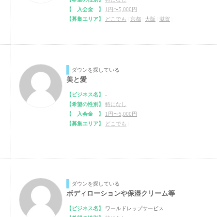
【 入会金 】
1円〜5,000円
【募集エリア】
どこでも
|
京都
|
大阪
|
滋賀
|
ダウンを探している
美と愛
【ビジネス名】
-
【希望の性別】
特になし
【 入会金 】
1円〜5,000円
【募集エリア】
どこでも
|
ダウンを探している
ボディローションや保湿クリーム等
【ビジネス名】
ワールドレップサービス