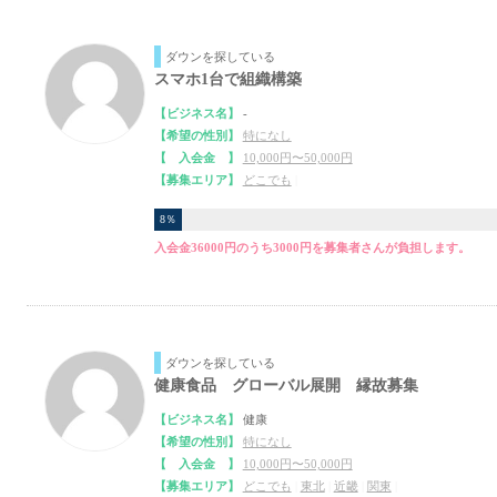
ダウンを探している
スマホ1台で組織構築
【ビジネス名】
-
【希望の性別】
特になし
【 入会金 】
10,000円〜50,000円
【募集エリア】
どこでも
|
8％
入会金36000円のうち3000円を募集者さんが負担します。
ダウンを探している
健康食品 グローバル展開 縁故募集
【ビジネス名】
健康
【希望の性別】
特になし
【 入会金 】
10,000円〜50,000円
【募集エリア】
どこでも
|
東北
|
近畿
|
関東
|