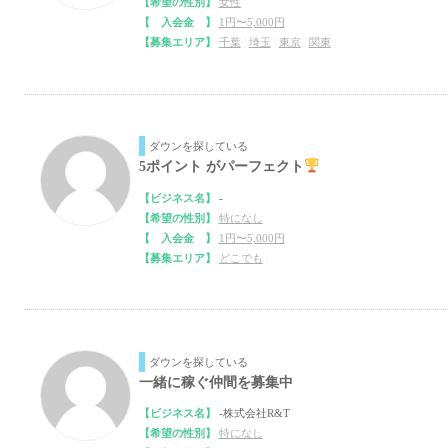
【希望の性別】
女性
【 入会金 】
1円〜5,000円
【募集エリア】
千葉
|
埼玉
|
東京
|
関東
|
ダウンを探している
5ポイント がパーフェクト
【ビジネス名】
-
【希望の性別】
特になし
【 入会金 】
1円〜5,000円
【募集エリア】
どこでも
|
ダウンを探している
一緒に稼ぐ仲間を募集中
【ビジネス名】
-株式会社R&T
【希望の性別】
特になし