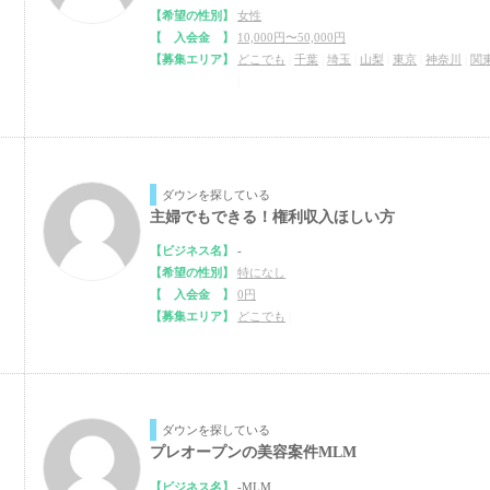
【希望の性別】
女性
【 入会金 】
10,000円〜50,000円
【募集エリア】
どこでも
|
千葉
|
埼玉
|
山梨
|
東京
|
神奈川
|
関
|
ダウンを探している
主婦でもできる！権利収入ほしい方
【ビジネス名】
-
【希望の性別】
特になし
【 入会金 】
0円
【募集エリア】
どこでも
|
ダウンを探している
プレオープンの美容案件MLM
【ビジネス名】
-MLM