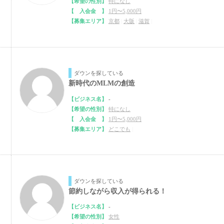
【希望の性別】
特になし
【 入会金 】
1円〜5,000円
【募集エリア】
京都
|
大阪
|
滋賀
|
ダウンを探している
新時代のMLMの創造
【ビジネス名】
-
【希望の性別】
特になし
【 入会金 】
1円〜5,000円
【募集エリア】
どこでも
|
ダウンを探している
節約しながら収入が得られる！
【ビジネス名】
-
【希望の性別】
女性