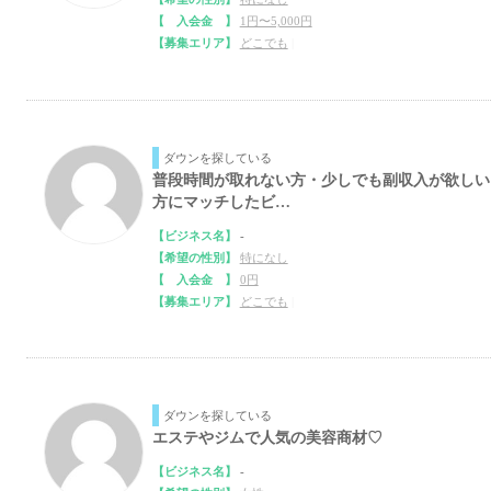
【 入会金 】
1円〜5,000円
【募集エリア】
どこでも
|
ダウンを探している
普段時間が取れない方・少しでも副収入が欲しい
方にマッチしたビ…
【ビジネス名】
-
【希望の性別】
特になし
【 入会金 】
0円
【募集エリア】
どこでも
|
ダウンを探している
エステやジムで人気の美容商材♡
【ビジネス名】
-