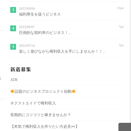
11pv
2022/09/04
福利厚生を扱うビジネス
7pv
2022/09/07
圧倒的な契約率のビジネス！...
7pv
2022/07/14
楽しく遊びながら権利収入を手にしませんか！！...
新着募集
賀
ATR
話題のビジネスプロジェクト始動
ネクストエイドで権利収入
長期的にコツコツと稼ぎませんか？
【本気で権利収入を作りたい方必見
】